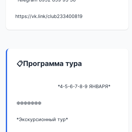
https://vk.link/club233400819
Программа тура
                            *4-5-6-7-8-9 ЯНВАРЯ* 
❄️❄️❄️❄️❄️❄️❄️
*Экскурсионный тур*