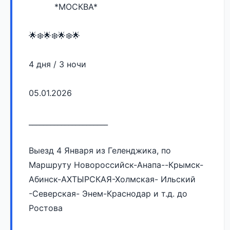
          *МОСКВА*
🌟❄️🌟❄️🌟❄️🌟 
4 дня / 3 ночи
05.01.2026
______________________
Выезд 4 Января из Геленджика, по 
Маршруту Новороссийск-Анапа--Крымск-
Абинск-АХТЫРСКАЯ-Холмская- Ильский 
-Северская- Энем-Краснодар и т.д. до 
Ростова 