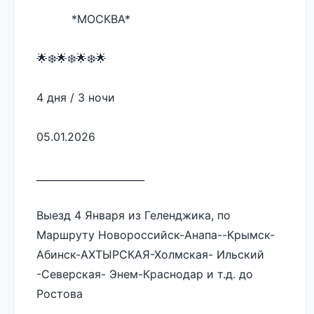
          *МОСКВА*
🌟❄️🌟❄️🌟❄️🌟 
4 дня / 3 ночи
05.01.2026
______________________
Выезд 4 Января из Геленджика, по 
Маршруту Новороссийск-Анапа--Крымск-
Абинск-АХТЫРСКАЯ-Холмская- Ильский 
-Северская- Энем-Краснодар и т.д. до 
Ростова 