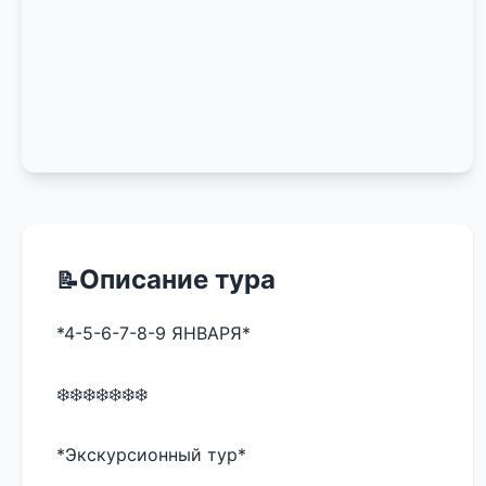
Описание тура
*4-5-6-7-8-9 ЯНВАРЯ* 
❄️❄️❄️❄️❄️❄️❄️
*Экскурсионный тур*