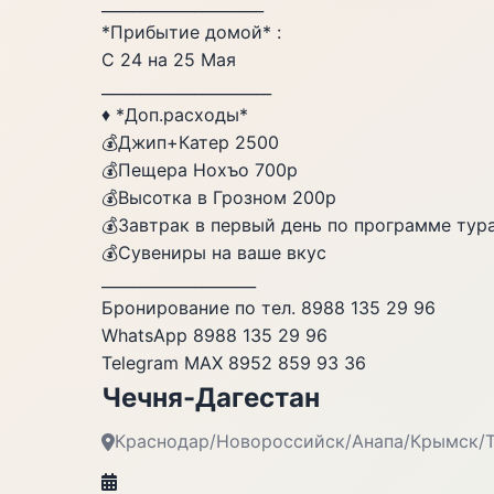
_____________________
*Прибытие домой* :
С 24 на 25 Мая
______________________
♦️ *Доп.расходы*
💰Джип+Катер 2500
💰Пещера Нохъо 700р
💰Высотка в Грозном 200р
💰Завтрак в первый день по программе тур
💰Сувениры на ваше вкус
____________________
Бронирование по тел. 8988 135 29 96
WhatsApp 8988 135 29 96
Telegram MAX 8952 859 93 36
Чечня-Дагестан
Краснодар/Новороссийск/Анапа/Крымск/