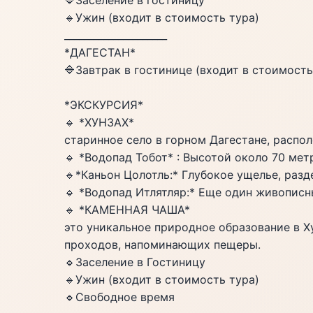
🔷️Заселение в гостиницу
🔹️Ужин (входит в стоимость тура)
_____________________
*ДАГЕСТАН*
🔷️Завтрак в гостинице (входит в стоимость
*ЭКСКУРСИЯ*
🔹️ *ХУНЗАХ*
старинное село в горном Дагестане, распо
🔹️ *Водопад Тобот* : Высотой около 70 ме
🔹️*Каньон Цолотль:* Глубокое ущелье, раз
🔹️ *Водопад Итлятляр:* Еще один живопис
🔹️ *КАМЕННАЯ ЧАША*
это уникальное природное образование в Х
проходов, напоминающих пещеры.
🔹️Заселение в Гостиницу
🔹️Ужин (входит в стоимость тура)
🔹️Свободное время