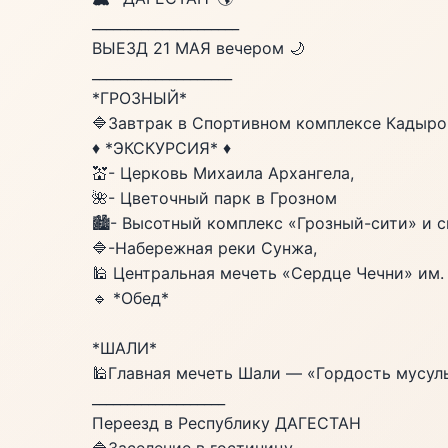
_____________________
ВЫЕЗД 21 МАЯ вечером 🌙
____________________
*ГРОЗНЫЙ*
🔷️Завтрак в Спортивном комплексе Кадыро
♦️ *ЭКСКУРСИЯ* ♦️
💒- Церковь Михаила Архангела,
🌺- Цветочный парк в Грозном
🏙- Высотный комплекс «Грозный-сити» и 
🔷️-Набережная реки Сунжа,
🕌 Центральная мечеть «Сердце Чечни» им. 
🔹️ *Обед*
*ШАЛИ*
🕌Главная мечеть Шали — «Гордость мусул
___________________
Переезд в Республику ДАГЕСТАН