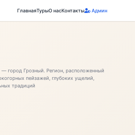
Главная
Туры
О нас
Контакты
Админ
а — город Грозный. Регион, расположенный
окогорных пейзажей, глубоких ущелий,
ьных традиций