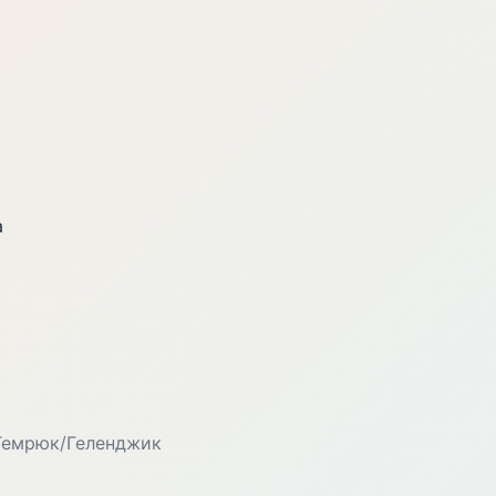
а
Темрюк/Геленджик