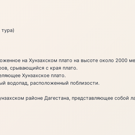
 тура)
ложенное на Хунзахском плато на высоте около 2000 м
тров, срывающийся с края плато.
деляющее Хунзахское плато.
ный водопад, расположенный поблизости.
унзахском районе Дагестана, представляющее собой ла