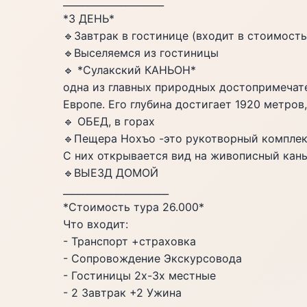
_____________________
*3 ДЕНЬ*
🔹️Завтрак в гостинице (входит в стоимость
🔹️Выселяемся из гостиницы
🔹️ *Сулакский КАНЬОН*
одна из главных природных достопримечат
Европе. Его глубина достигает 1920 метров
🔹️ ОБЕД, в горах
🔹️Пещера Нохъо -это рукотворный комплекс
С них открывается вид на живописный кань
🔹️ВЫЕЗД ДОМОЙ
______________________
*Стоимость тура 26.000*
Что входит:
- Транспорт +страховка
- Сопровождение Экскурсовода
- Гостиницы 2х-3х местные
- 2 Завтрак +2 Ужина